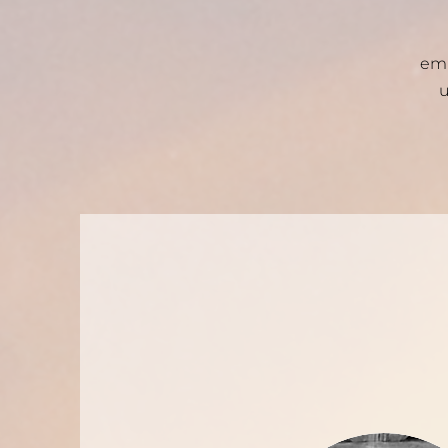
emb
u