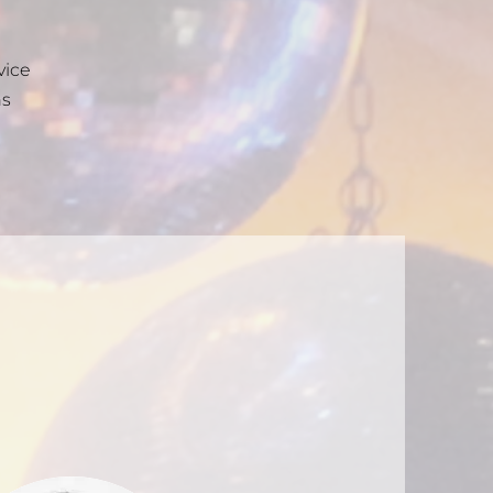
vice
ns